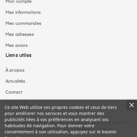
Mon compte
Mes informations
Mes commandes
Mes adresses
Mes avoirs
Liens utiles
À propos
Actualités
Contact
CGV - CGU
Ce site Web utilise ses propres cookies et ceux de tiers
pour améliorer nos services et vous montrer des
Mentions légales
publicités liées à vos préférences en analysant vos
Alucouleur™ est une marque déposée par la société APLICO -
habitudes de navigation. Pour donner votre
2210 Grande rue - 01700 MIRIBEL - France
consentement à son utilisation, appuyez sur le bouton
(48 avis)