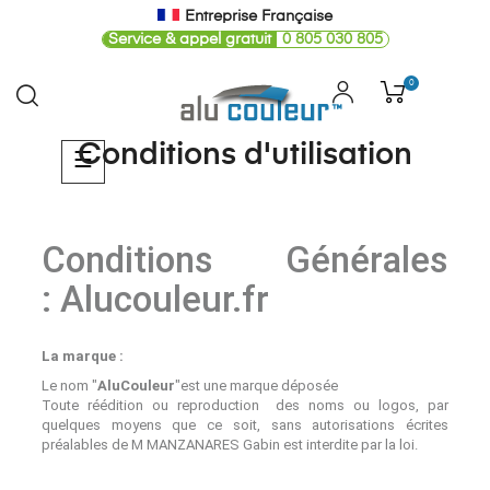
Entreprise Française
Service & appel gratuit
0 805 030 805
0
Conditions d'utilisation
Basculer
☰
la
navigation
Conditions Générales
: Alucouleur.fr
La marque :
Le nom "
AluCouleur
"est une marque déposée
Toute réédition ou reproduction des noms ou logos, par
quelques moyens que ce soit, sans autorisations écrites
préalables de M MANZANARES Gabin est interdite par la loi.